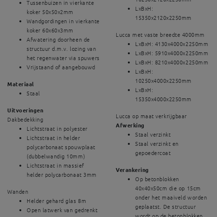
Tussenbuizen in vierkante
LxBxH:
koker 50x50x2mm
15350x2120x2250mm
Wandgordingen in vierkante
koker 60x60x3mm
Lucca met vaste breedte 4000mm
Afwatering doorheen de
LxBxH: 4130x4000x2250mm
structuur d.m.v. lozing van
LxBxH: 5910x4000x2250mm
het regenwater via spuwers
LxBxH: 8210x4000x2250mm
Vrijstaand of aangebouwd
LxBxH:
10250x4000x2250mm
Materiaal
LxBxH:
Staal
15350x4000x2250mm
Uitvoeringen
Lucca op maat verkrijgbaar
Dakbedekking
Afwerking
Lichtstraat in polyester
Staal verzinkt
Lichtstraat in helder
Staal verzinkt en
polycarbonaat spouwplaat
gepoedercoat
(dubbelwandig 10mm)
Lichtstraat in massief
Verankering
helder polycarbonaat 3mm
Op betonblokken
40x40x50cm die op 15cm
Wanden
onder het maaiveld worden
Helder gehard glas 8m
geplaatst. De structuur
Open latwerk van gedrenkt
wordt op de betonblokken