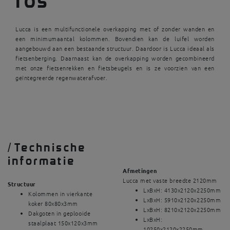
Lucca is een multifunctionele overkapping met of zonder wanden en
een minimumaantal kolommen. Bovendien kan de luifel worden
aangebouwd aan een bestaande structuur. Daardoor is Lucca ideaal als
fietsenberging. Daarnaast kan de overkapping worden gecombineerd
met onze fietsenrekken en fietsbeugels en is ze voorzien van een
geïntegreerde regenwaterafvoer.
/
Technische
informatie
Afmetingen
Lucca met vaste breedte 2120mm
Structuur
LxBxH: 4130x2120x2250mm
Kolommen in vierkante
LxBxH: 5910x2120x2250mm
koker 80x80x3mm
LxBxH: 8210x2120x2250mm
Dakgoten in geplooide
LxBxH:
staalplaat 150x120x3mm
10250x2120x2250mm