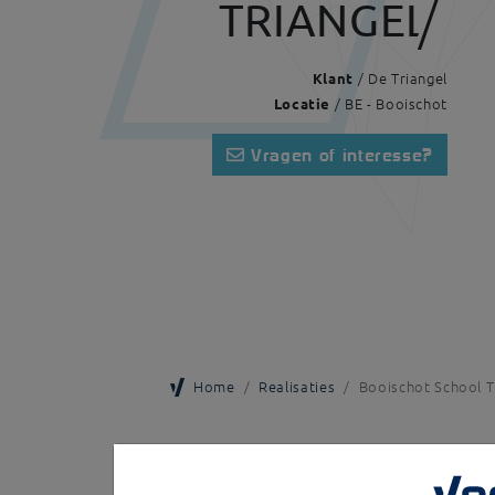
TRIANGEL
/ De Triangel
Klant
/ BE - Booischot
Locatie
Vragen of interesse?
Home
Realisaties
Booischot School T