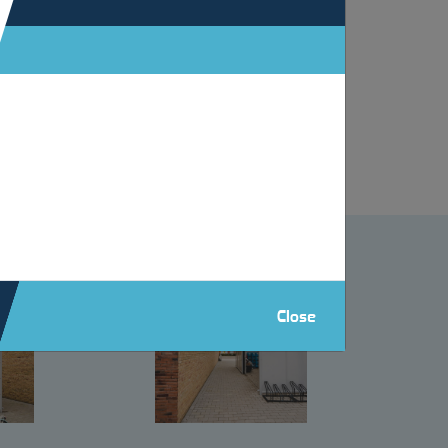
al en een gebogen lichtstraat uit polycarbonaat
Close