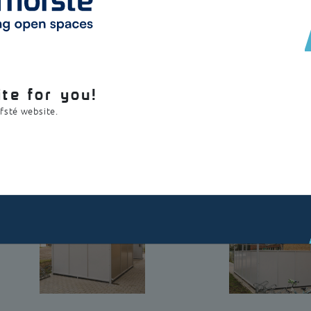
en functioneert ook als afvalberging. Ze is opgebouwd uit verzinkt sta
en geïntegreerd regenwaterafvoersysteem.
te for you!
ofsté website.