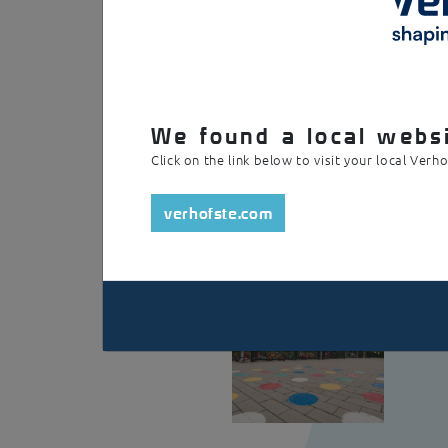
Deze Lucca is een enkelzijdige fietsenberging 
spouwplaat. De overkapping is voorzien van e
We found a local websi
Click on the link below to visit your local Verh
verhofste.com