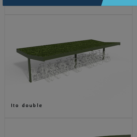
Ito+ double
Ito double