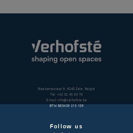
Baaikensstraat 9, 9240 Zele, België
Tel.
+32 52 45 63 70
E-mail
info@verhofste.be
BTW
BE0439 215 109
Follow us