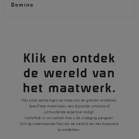
Domino
Klik en ontdek
de wereld van
het maatwerk.
Met onze oplossingen op maat zijn de grenzen eindeloos.
Specifieke materialen, een bijzonder ontwerp of
uitmuntende expertise nodig?
Verhofsté nv wil samen met u de uitdaging aangaan!
Klik op onderstaande foto om de wereld van het maatwerk
te ontdekken.