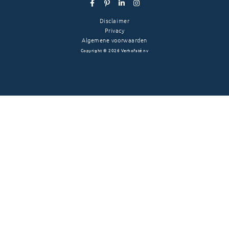
Disclaimer
Privacy
Algemene voorwaarden
Copyright
©
2026 Verhofsté nv