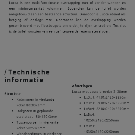
Lucca is een multifunctionele overkapping met of zonder wanden en
een minimumaantal kolommen. Bovendien kan de luifel worden
aangebouwd aan een bestaande structuur. Daardoor is Lucca ideaal als
berging of opslagruimte. Daarnaast kan de overkapping worden
gecombineerd met fietsbeugels om ordelijke rijen te creëren. Tot slot
is de luifel voorzien van een geïntegreerde regenwaterafvoer.
/
Technische
informatie
Afmetingen
Lucca met vaste breedte 2120mm
Structuur
LxBxH: 4130x2120x2250mm
Kolommen in vierkante
LxBxH: 5910x2120x2250mm
koker 80x80x3mm
LxBxH: 8210x2120x2250mm
Dakgoten in geplooide
LxBxH:
staalplaat 150x120x3mm
10250x2120x2250mm
Tussenbuizen in vierkante
LxBxH:
koker 50x50x2mm
15350x2120x2250mm
Wandgordingen in vierkante