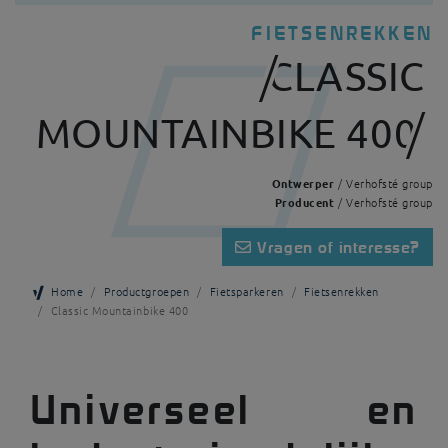
FIETSENREKKEN
CLASSIC
MOUNTAINBIKE 400
Ontwerper
/ Verhofsté group
Producent
/ Verhofsté group
Vragen of interesse?
Home
Productgroepen
Fietsparkeren
Fietsenrekken
Classic Mountainbike 400
Universeel en