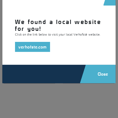
betonblokken
Comfortlock
30x30x40cm
Safelock
Rechtstreeks op de
bestrating d.m.v.
Opties
We found a local website
keilbouten
Oplaadpunt Twincharge
for you!
Door chemische
voor elektrische fietsen
verankering
L-profiel voor een
Click on the link below to visit your local Verhofsté website.
bijkomende opstand van
40mm
verhofste.com
Close