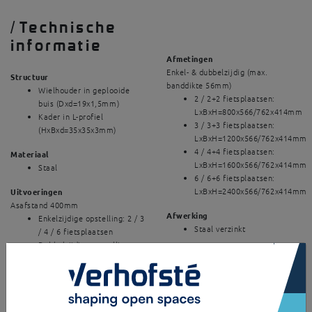
/
Technische
informatie
Afmetingen
Enkel- & dubbelzijdig (max.
Structuur
banddikte 56mm)
Wielhouder in geplooide
2 / 2+2 fietsplaatsen:
buis (Dxd=19x1,5mm)
LxBxH=800x566/762x414mm
Kader in L-profiel
3 / 3+3 fietsplaatsen:
(HxBxd=35x35x3mm)
LxBxH=1200x566/762x414mm
4 / 4+4 fietsplaatsen:
Materiaal
LxBxH=1600x566/762x414mm
Staal
6 / 6+6 fietsplaatsen:
LxBxH=2400x566/762x414mm
Uitvoeringen
Asafstand 400mm
Afwerking
Enkelzijdige opstelling: 2 / 3
Staal verzinkt
/ 4 / 6 fietsplaatsen
Dubbelzijdige opstelling:
×
Verankering
2+2 / 3+3 / 4+4 / 6+6
Voetplaten
fietsplaatsen
Met
houtdraadbouten en
Aanbindmogelijkheden
nylon plugs op 2
Lock