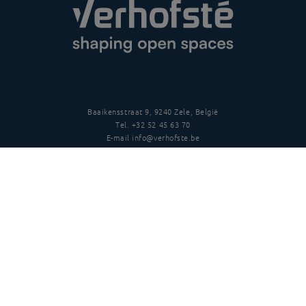
Baaikensstraat 9, 9240 Zele, België
Tel.
+32 52 45 63 70
E-mail
info@verhofste.be
BTW
BE0439 215 109
Follow us
Disclaimer
Privacy
Algemene voorwaarden
Copyright
©
2026 Verhofsté nv