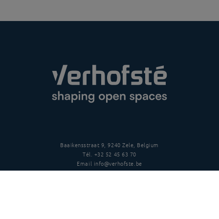
Baaikensstraat 9, 9240 Zele, Belgium
Tél.
+32 52 45 63 70
Email
info@verhofste.be
TVA
BE0439 215 109
Suivez-nous