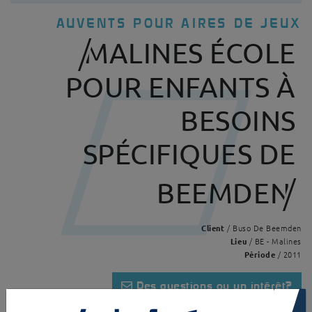
AUVENTS POUR AIRES DE JEUX
MALINES ÉCOLE
POUR ENFANTS À
BESOINS
SPÉCIFIQUES DE
BEEMDEN
Client
/ Buso De Beemden
Lieu
/ BE - Malines
Période
/ 2011
Des questions ou un intérêt?
×