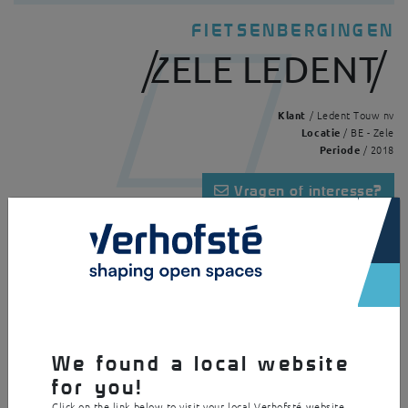
FIETSENBERGINGEN
ZELE LEDENT
Klant
/ Ledent Touw nv
Locatie
/ BE - Zele
Periode
/ 2018
Vragen of interesse?
×
Home
Realisaties
Zele Ledent
Deze Flexo dient als fietsenberging en is opgebouwd uit verzinkt staal
met een dakbedekking uit helder massief acrylaat. Tijdens de
installatie voerden we eveneens de funderingswerken uit.
We found a local website
for you!
Click on the link below to visit your local Verhofsté website.