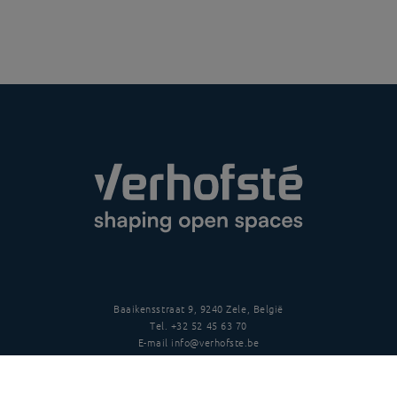
Baaikensstraat 9, 9240 Zele, België
Tel.
+32 52 45 63 70
E-mail
info@verhofste.be
BTW
BE0439 215 109