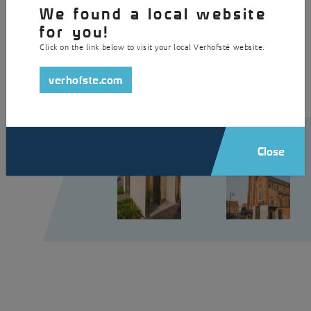
wc en twee urinoirs. Bijzonder aan deze unit is de epoxybetonvloer. Na
We found a local website
ieder gebruik reinigen en desinfecteren hogedruknozzles automatisch
for you!
de vloer, het toilet en de urinoirs. Daardoor heeft het toilet een
minimum aan onderhoud nodig.
Click on the link below to visit your local Verhofsté website.
verhofste.com
Close