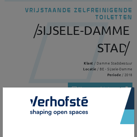
VRIJSTAANDE ZELFREINIGENDE
TOILETTEN
SIJSELE-DAMME
STAD
Klant
/ Damme Stadsbestuur
Locatie
/ BE - Sijsele-Damme
Periode
/ 2018
Vragen of interesse?
×
Home
Realisaties
Sijsele-Damme Stad
Deze Europa L300 is een zelfreinigend toilet opgebouwd uit inoxstaal
vanwege de duurzaamheid en de hygiëne. Een unit is voorzien van een