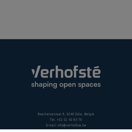
Baaikensstraat 9, 9240 Zele, België
Tel.
+32 52 45 63 70
E-mail
info@verhofste.be
BTW
BE0439 215 109