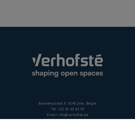
Baaikensstraat 9, 9240 Zele, België
Tel.
+32 52 45 63 70
E-mail
info@verhofste.be
BTW
BE0439 215 109