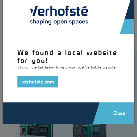
×
luifel is voorzien van een decoratief zigzagpatroon. De kleine luifel
heeft door haar omvang geen kolommen nodig. Bovendien heeft ze
dezelfde kleur als de raamkozijnen en deuren. Daardoor is ze perfect
geïntegreerd bij de bestaande architectuur.
We found a local website
for you!
Click on the link below to visit your local Verhofsté website.
verhofste.com
Close