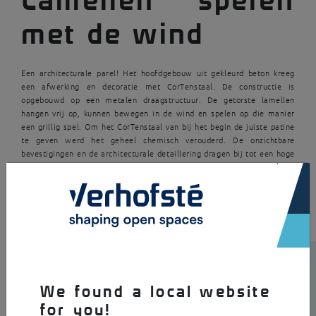
met de wind
Een architecturale parel! Het hoofdgebouw uit gekleurd beton kreeg
een afwerking en decoratie met CorTenstaal. De constructie is
opgebouwd op een metalen draagstructuur. De getorste lamellen
hangen vrij op, kunnen bewegen in de wind en spelen op die manier
een grillig spel. Om het CorTenstaal van bij het begin de juiste patine
te geven werd het geheel chemisch verouderd. De onzichtbare
bevestigingen en de architecturale detaillering dragen bij tot een hoge
afwerkingsgraad.
×
We found a local website
for you!