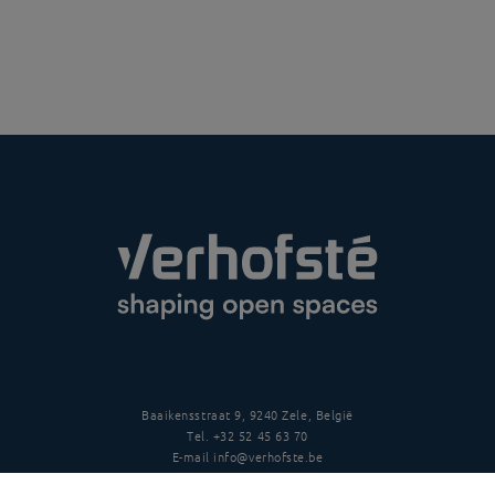
Baaikensstraat 9, 9240 Zele, België
Tel.
+32 52 45 63 70
E-mail
info@verhofste.be
BTW
BE0439 215 109