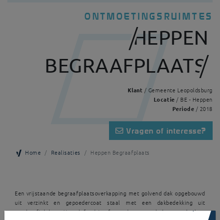
ONTMOETINGSRUIMTES
HEPPEN
BEGRAAFPLAATS
Klant
/ Gemeente Leopoldsburg
Locatie
/ BE - Heppen
Periode
/ 2018
Vragen of interesse?
Home
Realisaties
Heppen Begraafplaats
Een vrijstaande begraafplaatsoverkapping met golvend dak opgebouwd
uit verzinkt en gepoedercoat staal met een dakbedekking uit
staalprofielplaat. Het plafond is afgewerkt met cederhouten planken.
×