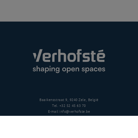
Baaikensstraat 9, 9240 Zele, België
Tel.
+32 52 45 63 70
E-mail
info@verhofste.be
BTW
BE0439 215 109