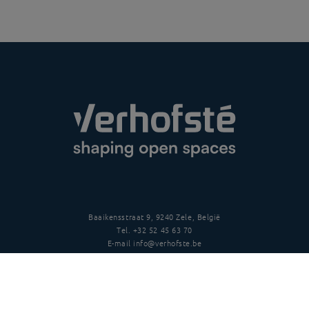
Baaikensstraat 9, 9240 Zele, België
Tel.
+32 52 45 63 70
E-mail
info@verhofste.be
BTW
BE0439 215 109
Follow us