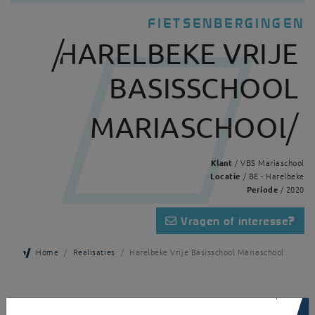
FIETSENBERGINGEN
HARELBEKE VRIJE
BASISSCHOOL
MARIASCHOOL
Klant
/ VBS Mariaschool
Locatie
/ BE - Harelbeke
Periode
/ 2020
Vragen of interesse?
Home
Realisaties
Harelbeke Vrije Basisschool Mariaschool
×
Deze Alouette dient als budgetvriendelijke speelplaatsoverkapping en