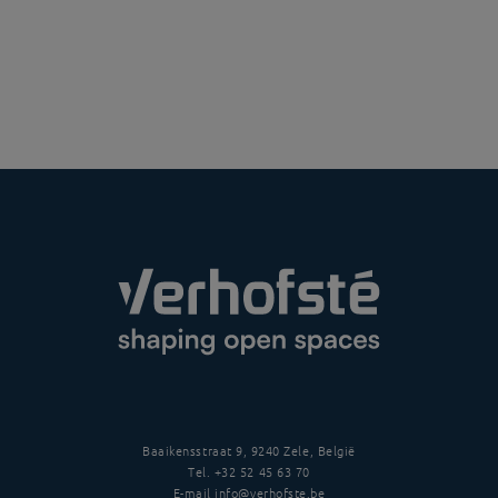
Baaikensstraat 9, 9240 Zele, België
Tel.
+32 52 45 63 70
E-mail
info@verhofste.be