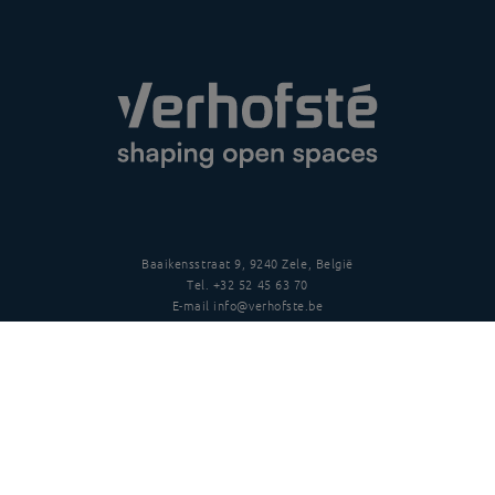
Baaikensstraat 9, 9240 Zele, België
Tel.
+32 52 45 63 70
E-mail
info@verhofste.be
BTW
BE0439 215 109
Follow us
Disclaimer
Privacy