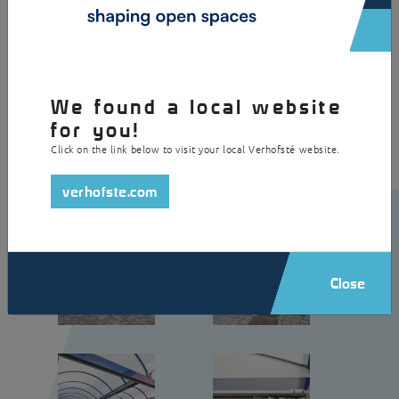
Een vrijdragende speelplaatsoverkapping aangebouwd tussen het
gebouw. Daardoor kan de speelruimte maximaal worden benut. De
overkapping is opgebouwd uit verzinkt en gepoedercoat staal met een
lichtstraat uit polycarbonaat spouwplaat. Bovendien is ze voorzien van
een regenwaterafvoersysteem dat werd aangesloten op het
regenwaterafvoersysteem van het bestaande gebouw.
We found a local website
for you!
Click on the link below to visit your local Verhofsté website.
verhofste.com
Close