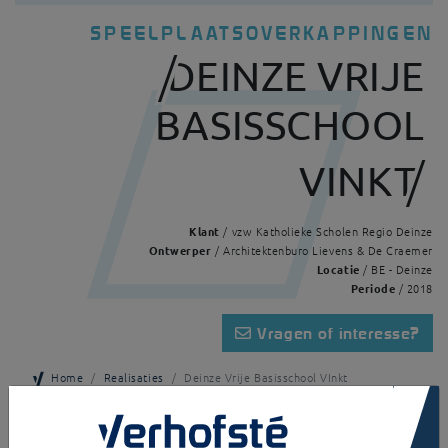
SPEELPLAATSOVERKAPPINGEN
DEINZE VRIJE
BASISSCHOOL
VINKT
Klant
/ vzw Katholieke Scholen Regio Deinze
Ontwerper
/ Architektenburo Lievens & De Craemer
Locatie
/ BE - Deinze
Periode
/ 2018
Vragen of interesse?
Home
Realisaties
Deinze Vrije Basisschool VInkt
×