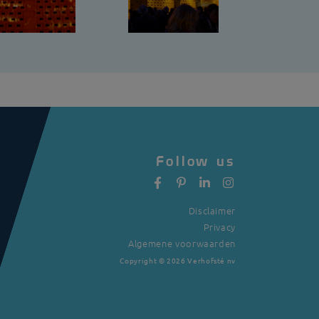
Follow us
Disclaimer
Privacy
Algemene voorwaarden
Copyright
©
2026 Verhofsté nv