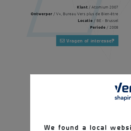
/ Atomium 2007
Klant
/ V+, Bureau Vers plus de Bien-être
Ontwerper
/ BE - Brussel
Locatie
/ 2008
Periode
Vragen of interesse?
Home
Realisaties
Brussel EXPO 58
We found a local websi