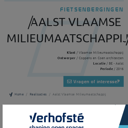
FIETSENBERGINGEN
AALST VLAAMSE
MILIEUMAATSCHAPPI
Klant
/ Vlaamse Milieumaatschappij
Ontwerper
/ Coppens en Coen architecten
Locatie
/ BE - Aalst
Periode
/ 2016
Vragen of interesse?
Home
Realisaties
Aalst Vlaamse Milieumaatschappij
×
Een afsluitbare fietsenberging opgebouwd uit verzinkt staal en met
wanden uit hardhouten kepers. Het dak is opgebouwd uit