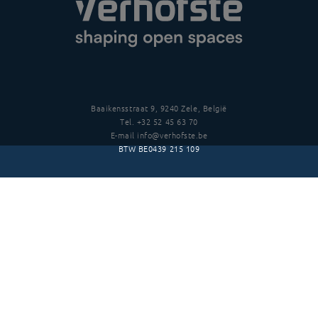
Baaikensstraat 9, 9240 Zele, België
Tel.
+32 52 45 63 70
E-mail
info@verhofste.be
BTW
BE0439 215 109
Follow us
Disclaimer
Privacy
Algemene voorwaarden
Copyright
©
2026 Verhofsté nv