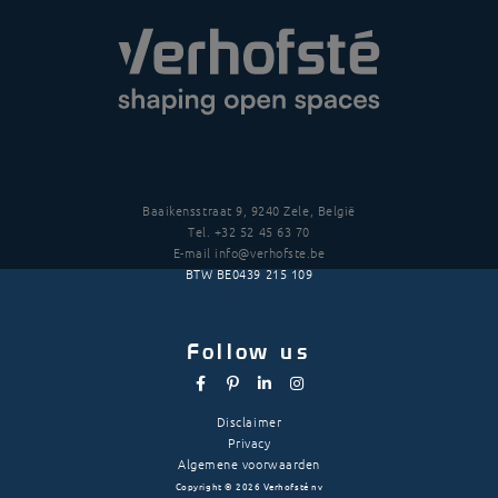
Baaikensstraat 9, 9240 Zele, België
Tel.
+32 52 45 63 70
E-mail
info@verhofste.be
BTW
BE0439 215 109
Follow us
Disclaimer
Privacy
Algemene voorwaarden
Copyright
©
2026 Verhofsté nv