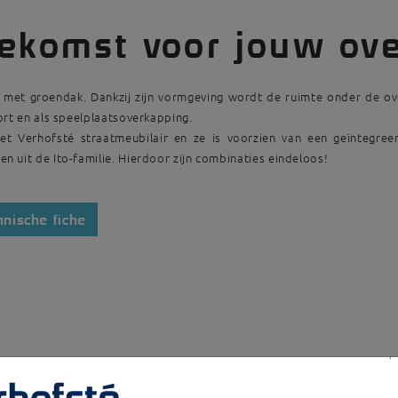
ekomst voor jouw ov
ng met groendak. Dankzij zijn vormgeving wordt de ruimte onder de o
port en als speelplaatsoverkapping.
t Verhofsté straatmeubilair en ze is voorzien van een geïntegreer
 uit de Ito-familie. Hierdoor zijn combinaties eindeloos!
hnische fiche