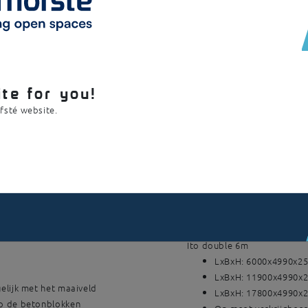
Afmetingen
Ito double 4m
190x4mm
LxBxH: 4000x4990x2
te for you!
LxBxH: 7900x4990x2
ofsté website.
LxBxH: 11800x4990x
Op maat verkrijgbaa
Ito double 5m
LxBxH: 5000x4990x2
LxBxH: 9900x4990x2
LxBxH: 14800x4990x
Op maat verkrijgbaa
Ito double 6m
LxBxH: 6000x4990x2
LxBxH: 11900x4990x
elijk met het maaiveld
LxBxH: 17800x4990x
op de betonblokken