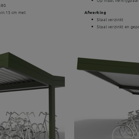
Op maat verkrijgbaa
x80.
min.15 cm met
Afwerking
Staal verzinkt
Staal verzinkt en ge