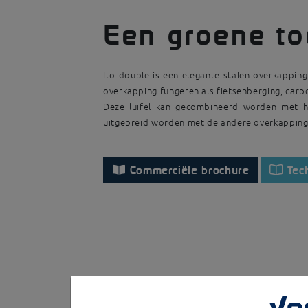
Een groene to
Ito double is een elegante stalen overkappi
overkapping fungeren als fietsenberging, car
Deze luifel kan gecombineerd worden met he
uitgebreid worden met de andere overkappingen
Commerciële brochure
Tec