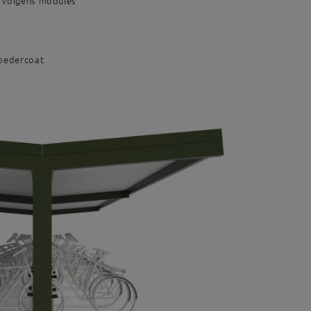
r volgens modules
poedercoat