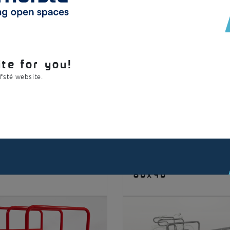
ntdek onze standaard
Selecteer een product en ontdek de mogelijkheden.
te for you!
ofsté website.
lly 42
Francis 40x40 /
80x40