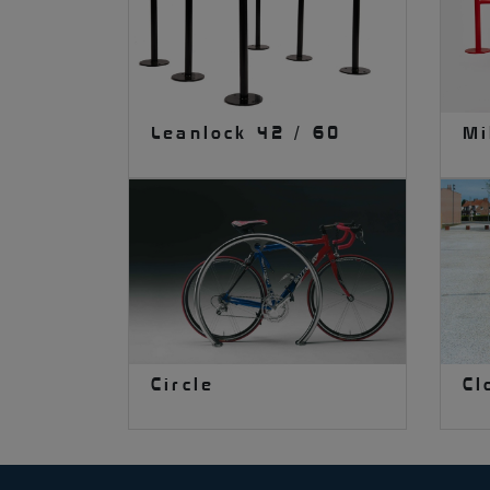
Leanlock 42 / 60
Mi
Circle
Cl