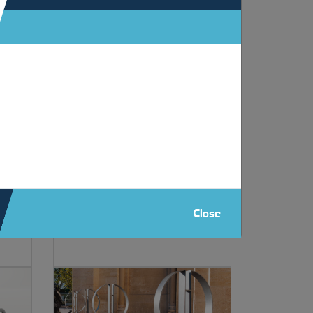
producten.
Close
Francis-E 40x80