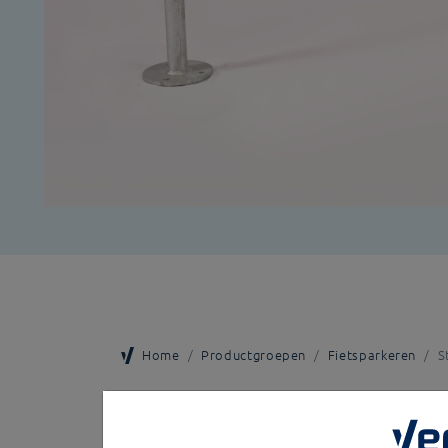
Home
Productgroepen
Fietsparkeren
S