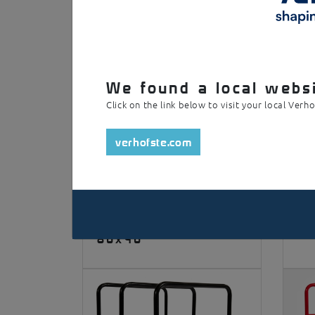
Klik en o
We found a local websi
Click on the link below to visit your local Verh
verhofste.com
Danny 40x40 /
Do
80x40