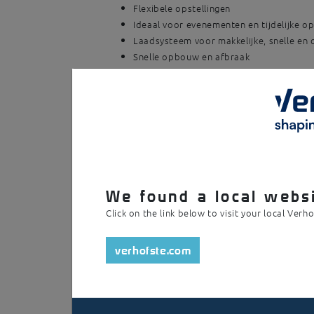
Flexibele opstellingen
Ideaal voor evenementen en tijdelijke op
Laadsysteem voor makkelijke, snelle en 
Snelle opbouw en afbraak
Vrijstaande opstelling
Commerciële brochure
Tec
We found a local websi
Click on the link below to visit your local Verh
verhofste.com
/
Technische informatie
Materiaal