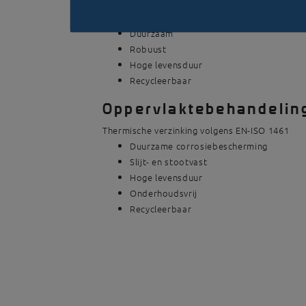
Staal S235JR
Duurzaam
Robuust
Hoge levensduur
Recycleerbaar
Oppervlaktebehandelin
Thermische verzinking volgens EN-ISO 1461
Duurzame corrosiebescherming
Slijt- en stootvast
Hoge levensduur
Onderhoudsvrij
Recycleerbaar