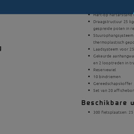
300 fietsplaatsen: 25 fiets
Hart-op hartafstand 
Draagstructuur 25 li
gespreide poten in 
Stuurophangsysteem:
thermoplastisch gep
g
Laadsysteem voor 25 
Gekeurde aanhangwag
en 2 looptreden in t
Reservewiel
10 bindriemen
Gereedschapskoffer
Set van 20 affichebo
Beschikbare u
300 fietsplaatsen: 25