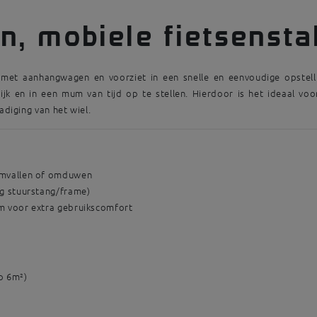
n, mobiele fietsensta
m met aanhangwagen en voorziet in een snelle en eenvoudige opstell
lijk en in een mum van tijd op te stellen. Hierdoor is het ideaal voor
iging van het wiel.
omvallen of omduwen
g stuurstang/frame)
m voor extra gebruikscomfort
p 6m²)