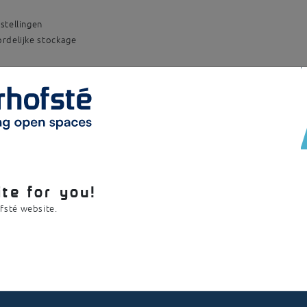
stellingen
ordelijke stockage
hnische fiche
te for you!
ofsté website.
Beschrijving