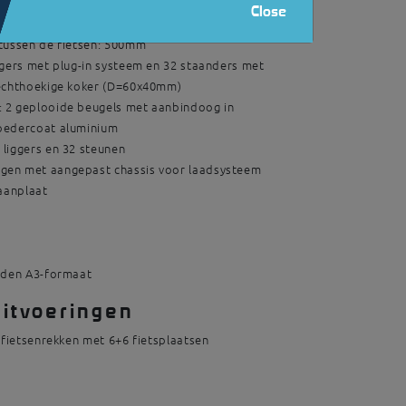
Close
enrekken Movilo 500 met elk 6+6 fietsplaatsen
tussen de fietsen: 500mm
ggers met plug-in systeem en 32 staanders met
rechthoekige koker (D=60x40mm)
 2 geplooide beugels met aanbindoog in
oedercoat aluminium
liggers en 32 steunen
en met aangepast chassis voor laadsysteem
raanplaat
rden A3-formaat
itvoeringen
 fietsenrekken met 6+6 fietsplaatsen