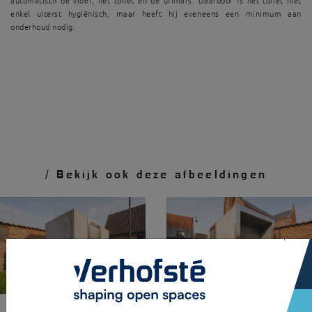
automatisch de vloer, het toilet en de urinoirs. Daardoor is het toilet niet
enkel uiterst hygiënisch, maar heeft hij eveneens een minimum aan
onderhoud nodig.
/ Bekijk ook deze afbeeldingen
×