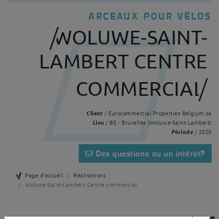
ARCEAUX POUR VÉLOS
WOLUWE-SAINT-
LAMBERT CENTRE
COMMERCIAL
Client
/ Eurocommercial Properties Belgium sa
Lieu
/ BE - Bruxelles (Woluwe-Saint-Lambert)
Période
/ 2020
Des questions ou un intérêt?
Page d'accueil
Réalisations
Woluwe-Saint-Lambert Centre commercial