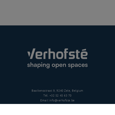
Baaikensstraat 9, 9240 Zele, Belgium
Tél.
+32 52 45 63 70
Email
info@verhofste.be
TVA
BE0439 215 109