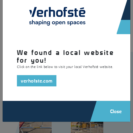
×
Des arceaux à vélos Milan ont été installés dans ce centre commercial.
Ces arceaux sont en acier galvanisé et sont vissés sur des platines de
sol. Le Milan offre un confort supplémentaire grâce à la double barre
transversale. Cela permet de stocker facilement toutes sortes de vélos.
We found a local website
for you!
Click on the link below to visit your local Verhofsté website.
verhofste.com
Close