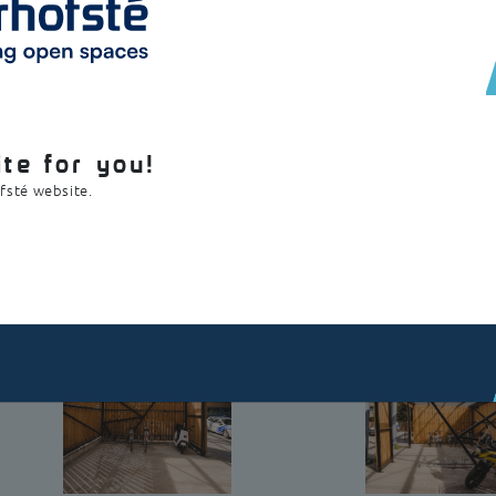
os et sont fabriqués en acier galvanisé recouvert d'une peinture therm
parent. Les deux abris sont équipés d'une évacuation des eaux de p
te for you!
ofsté website.