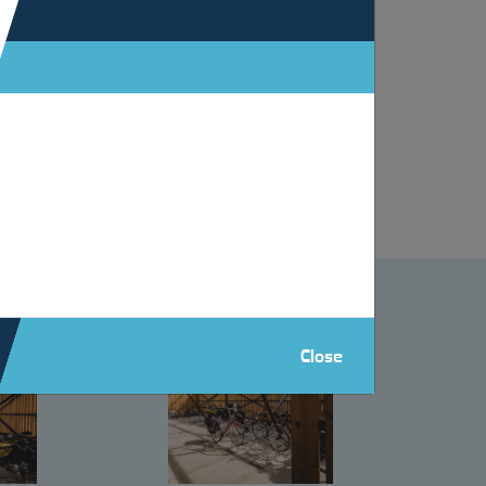
olaquée avec un revêtement mural en bois et un
luie et l'un des abris passe sous une partie
Close