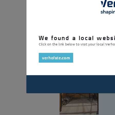
Ces deux auvents servent d'abris pour les vél
toit en tôle ondulée de polycarbonate trans
flottante du bâtiment.
We found a local websi
Click on the link below to visit your local Verh
verhofste.com