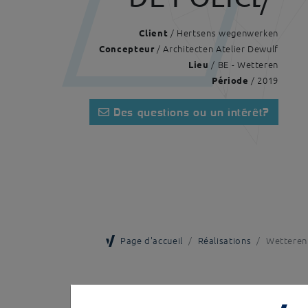
/ Hertsens wegenwerken
Client
/ Architecten Atelier Dewulf
Concepteur
/ BE - Wetteren
Lieu
/ 2019
Période
Des questions ou un intérêt?
Page d'accueil
Réalisations
Wetteren