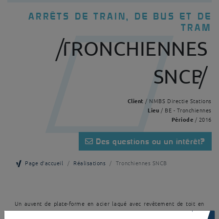
ARRÊTS DE TRAIN, DE BUS ET DE
TRAM
TRONCHIENNES
SNCB
Client
/ NMBS Directie Stations
Lieu
/ BE - Tronchiennes
Période
/ 2016
Des questions ou un intérêt?
Page d'accueil
Réalisations
Tronchiennes SNCB
Un auvent de plate-forme en acier laqué avec revêtement de toit en
panneaux sandwich et bandes lumineuses en verre feuilleté. La finition
×