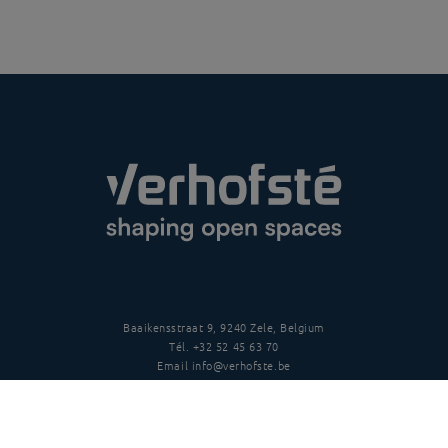
Baaikensstraat 9, 9240 Zele, Belgium
Tél.
+32 52 45 63 70
Email
info@verhofste.be
TVA
BE0439 215 109