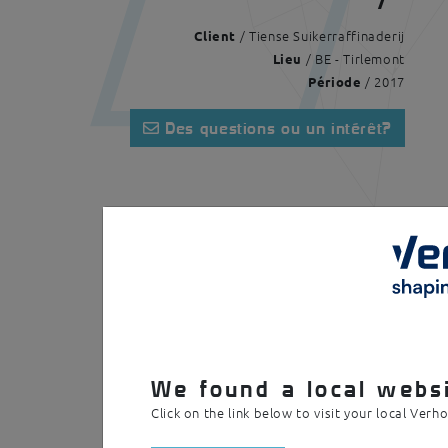
/ Tiense Suikerraffinaderij
Client
/ BE - Tirlemont
Lieu
/ 2017
Période
Des questions ou un intérêt?
Page d'accueil
Réalisations
Sucrerie 
We found a local websi
Click on the link below to visit your local Verh