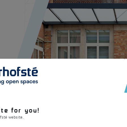
de Tirlemont
te for you!
ofsté website.