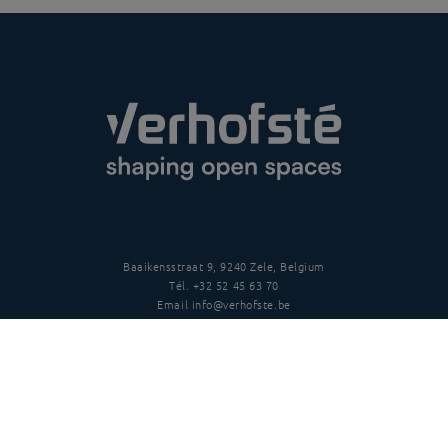
Baaikensstraat 9, 9240 Zele, Belgium
Tél.
+32 52 45 63 70
Email
info@verhofste.be
TVA
BE0439 215 109
Suivez-nous