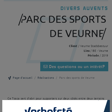
DIVERS AUVENTS
PARC DES SPORTS
DE VEURNE
Client
/ Veurne Stadsbestuur
Lieu
/ BE - Veurne
Période
/ 2019
Des questions ou un intérêt?
Page d'accueil
Réalisations
Parc des sports de Veurne
Ce Tosca sert d'abri pour supporters sur deux côtés entre deux terrains
×
de sport. Le toit est en acier galvanisé et thermolaqué, avec une
cloison en verre trempé et un toit en polycarbonate massif transparent.