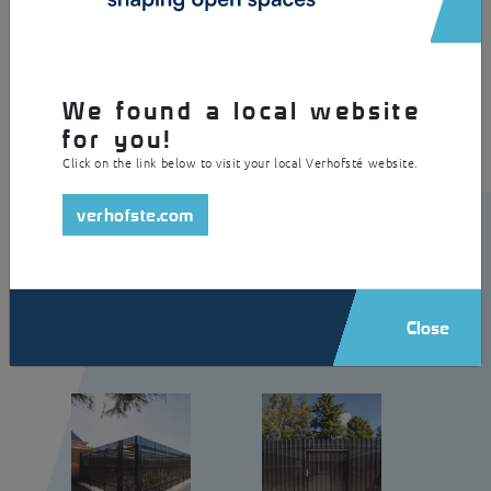
Cet Omnipark plus grand servant de garage à vélos verrouillable est
construit en acier galvanisé et thermolaqué avec des parois profilées
en acier et un toit en polyester. L'abri est doté d'une porte coulissante
plus large que le modèle standard.
We found a local website
for you!
Click on the link below to visit your local Verhofsté website.
verhofste.com
Close