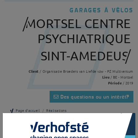
GARAGES À VÉLOS
MORTSEL CENTRE
PSYCHIATRIQUE
SINT-AMEDEUS
Client
/ Organisatie Broeders van Liefde vzw - PZ Multiversum
Lieu
/ BE - Mortsel
Période
/ 2019
Des questions ou un intérêt?
Page d'accueil
Réalisations
×
Mortsel Centre Psychiatrique Sint-Amedeus