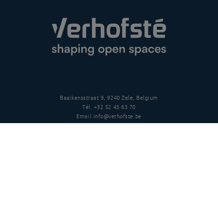
Baaikensstraat 9, 9240 Zele, Belgium
Tél.
+32 52 45 63 70
Email
info@verhofste.be
TVA
BE0439 215 109
Suivez-nous
Clause de non-responsabilité
Politique de protection de la vie privée
Conditions générales