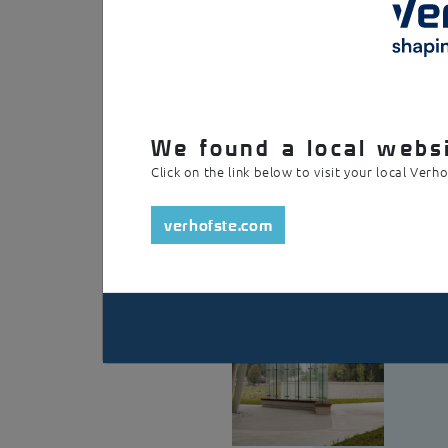
Un espace de rencontre agréable qui s’intègr
construction par des plaques de serrage en ac
tranquillité que tout le monde apprécie.
We found a local websi
Click on the link below to visit your local Verh
verhofste.com