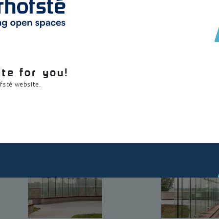
e parfaitement dans l’architecture existante. Le verre feuilleté t
ier inoxydable. Autour des panneaux brise-vent en verre, il y a des b
te for you!
ofsté website.