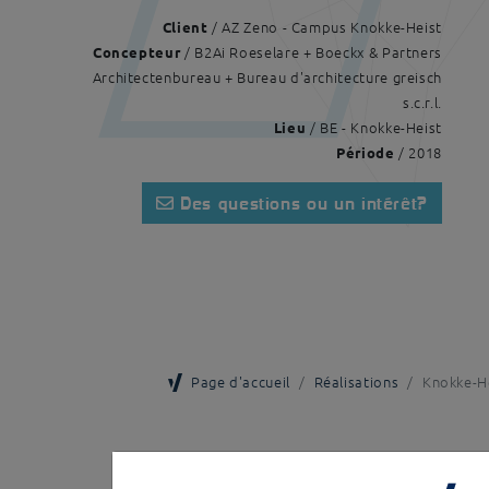
/ AZ Zeno - Campus Knokke-Heist
Client
/ B2Ai Roeselare + Boeckx & Partners
Concepteur
Architectenbureau + Bureau d'architecture greisch
s.c.r.l.
/ BE - Knokke-Heist
Lieu
/ 2018
Période
Des questions ou un intérêt?
Page d'accueil
Réalisations
Knokke-H