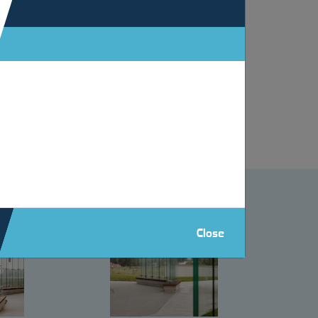
rempé sert de brise-vent et est serré dans la
ancs en bois de padouk. Le résultat dégage une
Close