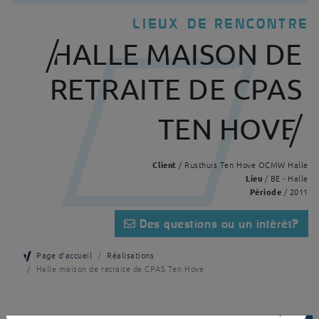
LIEUX DE RENCONTRE
HALLE MAISON DE
RETRAITE DE CPAS
TEN HOVE
Client
/ Rusthuis Ten Hove OCMW Halle
Lieu
/ BE - Halle
Période
/ 2011
Des questions ou un intérêt?
Page d'accueil
Réalisations
Halle maison de retraite de CPAS Ten Hove