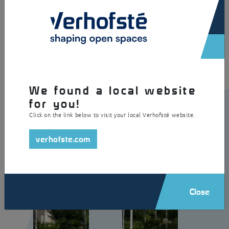
×
Cette pergola simple et élégante vous permet de profiter du temps
estival. L’auvent est en acier galvanisé et peint par poudrage avec un
toit en caillebotis soudé par pressage. Cela crée une sensation
d’espace. L’auvent est autoportant et a un aspect élégant et raffiné.
We found a local website
for you!
Click on the link below to visit your local Verhofsté website.
verhofste.com
Close