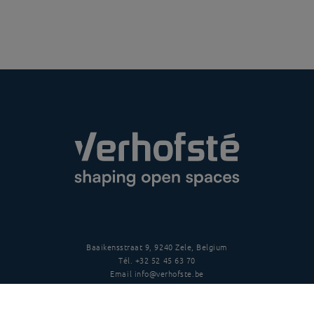
Baaikensstraat 9, 9240 Zele, Belgium
Tél.
+32 52 45 63 70
Email
info@verhofste.be
TVA
BE0439 215 109