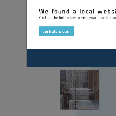
Un bel exemple d’artisanat. Cet auvent est e
We found a local websi
l’escalier qui mène au toit du bâtiment. L’ens
Click on the link below to visit your local Verh
verhofste.com