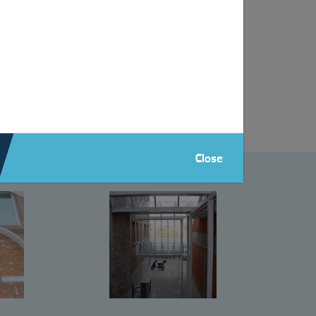
 en polycarbonate massif transparent. Il suit
isibles.
Close