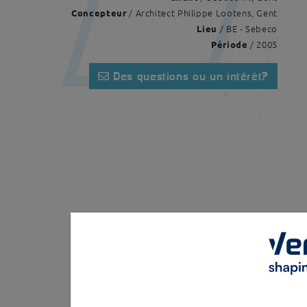
/ Architect Philippe Lootens, Gent
Concepteur
/ BE - Sebeco
Lieu
/ 2005
Période
Des questions ou un intérêt?
Page d'accueil
Réalisations
Gand Se