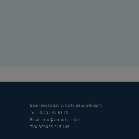
Baaikensstraat 9, 9240 Zele, Belgium
Tél.
+32 52 45 63 70
Email
info@verhofste.be
TVA
BE0439 215 109