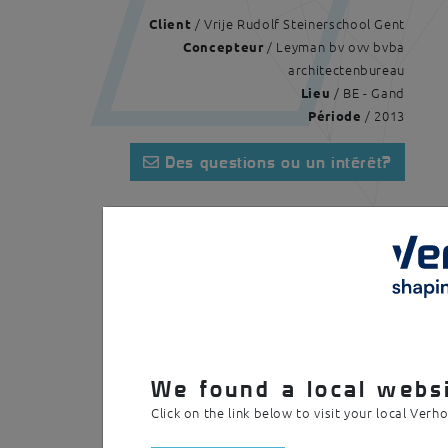
/ Vrije Rudolf Steinerschool Gent
Client
/ Leyman bv ovv bvba
Concepteur
architectenbureau
/ BE - Gand
Lieu
/ 2013
Période
Des questions ou un intérêt?
Page d'accueil
Réalisations
Gand Écol
We found a local websi
Click on the link below to visit your local Verh