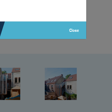
aminé plat. La sortie de l’escalier est fermée
Close