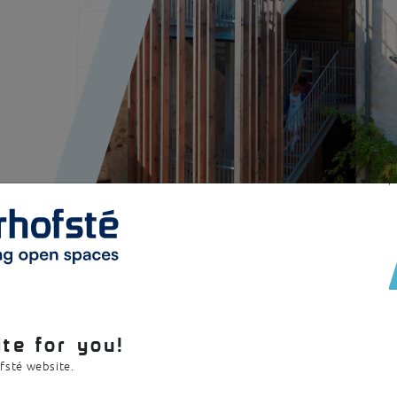
e Steiner
te for you!
ofsté website.