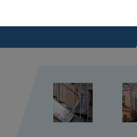
c des poutres en bois comme revêtement mural et un parapet en acier l